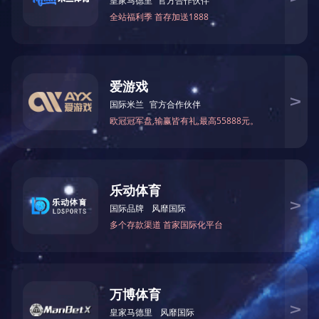
党建工作
MORE +
学校行政第六党支部召开专题会议，强化作风建设与责任担当
2025-05-06
行政第六党支部召开2024年度组织生活会暨民主评议党员大...
2025-03-13
党建联盟聚合力 欢聚一堂暖新春
2024-02-05
后勤党支部组织开展党支部会议
2022-11-28
后勤党支部开展“忆峥嵘岁月，悟赤诚之心”主题党日活动
2021-06-01
后勤管理处召开“学党史 办实事”工作会议
2021-04-26
后勤党支部召开“学党史 悟思想”专题交流会
2021-04-07
后勤召开党史学习教育动员会
2021-03-18
服务大厅
MORE +
学校充电桩充电操作指南
2025-04-15