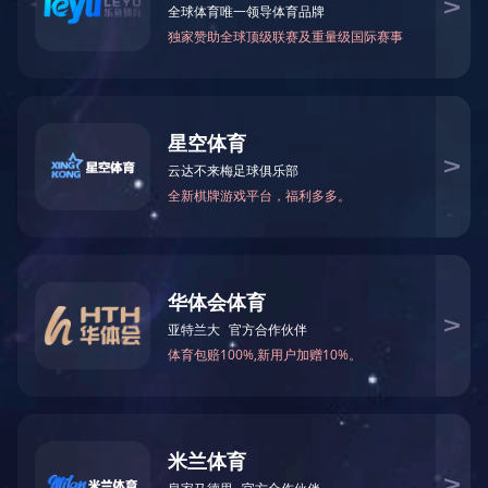
“共庆政治生日 永葆党员本色” 行政第五党支部开展政治生日主题党日活动
2025-12-26
弘扬宪法精神，维护宪法权威
2025-12-05
喜报
2025-12-04
学校举行2025年“校园宿舍文化节”
2025-11-27
通知公告
MORE +
2025年“十佳”学风建设标兵班级公示
14
2025年“十佳”学风建设标兵班级公示根据《关于开展2025年“十佳”学风建设标...
【查看详情】
2026-01
关于开展2025-2026学年第一学期学生工作期中检查的通知
20
【查看详情】
2025-11
关于无锡市技工院校二三年级国家助学金推荐人选的公示
17
各学院：为培育和践行社会主义核心价值观，进一步发挥榜样的引领示范作用，营造良好的...
【查看详情】
2025-11