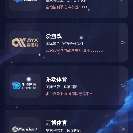
素质教育
MORE +
弘扬宪法精神，维护宪法权威
2025-12-05
学校举行2025年“校园宿舍文化节”
2025-11-27
关于2025年学校创新创业大赛评审结果的公示
2025-10-24
红十字“救”在身边，急救知识护青春
2025-09-23
学校召开学生表彰大会暨加强校风学风2025深化年活动启动...
2025-04-17
学校学生志愿者圆满完成2025无锡马拉松志愿服务工作
2025-03-25
学校举行学雷锋志愿服务月启动仪式
2025-03-06
我校举行2024年“宿舍文化节”颁奖仪式暨宿舍长培训讲座...
2024-12-11
学生服务
MORE +
走读申请表
2026-03-02