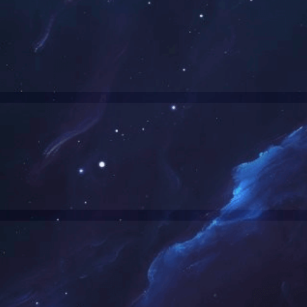
MORE +
校企联动促发展，行业专家进校园—— 交通工程学院举办专业讲座助力学生职业成长
2025-12-29
学校2025年校友年会暨校友返校活动圆满举行
2025-12-14
2
匠心筑梦 薪火相传---机械工程学院组织召开校友成长分享会
2025-12-04
就业赋能系列活动之校友成才报告会
2025-12-01
2
学校推进开云在线登录官方网入口进校园活动走深走实
2025-11-26
以开云在线登录官方网入口为翼 赴青春职场之约——物流管理学院开云在线登录官方网入口进校园系列宣讲会赋能职业启航
2025-11-24
2026届毕业生就业赋能系列活动— 交通工程学院赴无锡交建集团开展交流座谈活动
2025-11-24
2
学校信息管理学院举办企业宣讲会
2025-11-19