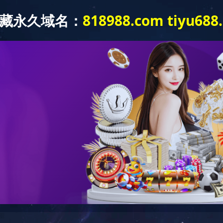
招生就业处（校友工
招生工作
学院介绍
就业工作
校友工作
政策咨询
校友风采
就业流程
校友活动
招聘信息
创业就业典型