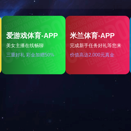
招聘信息
 +
MORE +
20
2025年学校专场招聘会参会单位招聘信息公布
2025-06-20
27
学校举办2025届毕业生双选会
2024-12-02
17
学校2025届毕业生校园双选会参会单位招聘信息公布
2024-11-26
02
连云港中远海运特种装备制造有限公司
2024-05-20
26
学校举办2024届毕业生双选会
2023-12-04
18
无锡交通高职校2023届毕业生线上双选会
2022-12-05
08
无锡交通高职校2023届毕业生校内双选会邀请函
2022-11-09
06
“两在两同”促就业 为民服务再起航—无锡交通高职校202...
2021-11-29
（中国） Copyright©2020
邮编：214151
电话：0510-6878