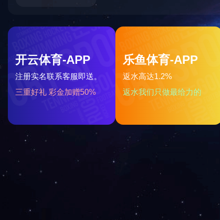
就业工作
MORE
2025年学校专场招聘会参会单位招聘信息公布
2025-06-
校领导带队开展访企拓岗暨招生宣传活动
2025-03-
学校赴知名船厂“访企拓岗”拓展学生就业渠道
2025-03-
学校2025年校友年会暨校友返校活动圆满...
学校举办2025届毕业生双选会
2024-12-
学校2025届毕业生校园双选会参会单位招聘信息公布
2024-11-
学校应邀参加“国聘行动2024”江苏专场暨无锡市高校毕业...
2024-08-
校领导带队赴无锡欣旺集团开展“访企拓岗促就业”行动
2024-08-
校领导带队赴无锡欣旺集团开展“访企拓岗促就业”专项行动
2024-06-
版权所有：开云在线登录官方网入口-开云
匠心筑梦 薪火相传---机械工程学院组织...