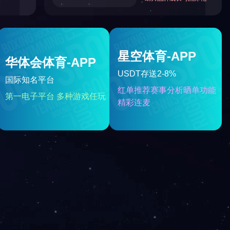
校友工作
MORE +
【与优秀者同行，与奋楫者共进】校友风采录（二）
2024-06-13
考研成功上岸南京航空航天大学！点赞交校优秀学子！
2024-06-05
【与优秀者同行，与奋楫者共进】校友风采录（一）
2023-05-30
星光不负赶路人|交校学子“弯道超车”考研上岸
2022-05-24
省无锡交校优秀校友助力打赢疫情防控阻击战
2020-11-30
1151
传真：0510-85516647