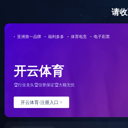
开云在线登录官方网入口
部门开云在线
登录官方网入
开云在线登录
口
部门概况
官方网入口
工作职责