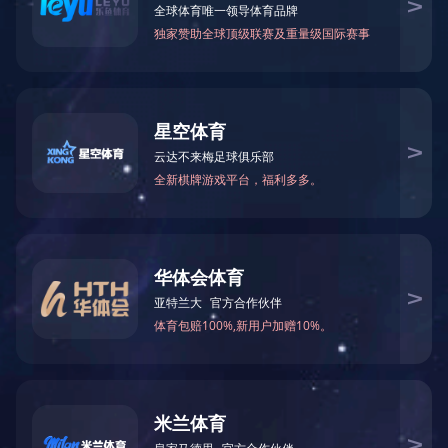
锡澄校区管理办公室
2020-08-11
版权所有：开云在线登录官方网入口-开云（中国） Copyright©2020