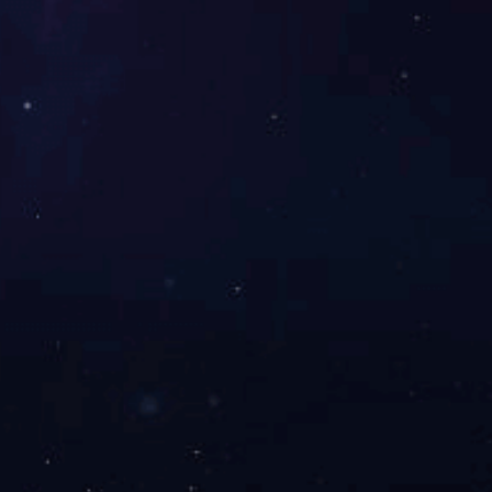
党在各个历史时期的光辉历程、理论成果、宝贵经验和伟
史学习教育。这本书的出版发行，对于我们学习和了解党
定“四个自信”、做到“两个维护”，全面建设社会主义现
重要的指导意义。
摘编》共计141段论述，分别摘自毛泽东同志、邓小
话、批示和书信等重要文献。其中部分论述是第一次公开
习近平在党史学习教育动员大会上强调 学党史悟思想办实事开新局 以优异成绩迎接建党一百周年
下一
邮编：214151