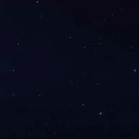
大精神。我们党即将迎来百年华诞，全党正在
的历史，从中汲取智慧和力量，增强“四个意
代化国家、实现中华民族伟大复兴的中国梦，具
平同志、江泽民同志、胡锦涛同志的讲话、报
发表。
篇：
中共中央印发《通知》 在全党开展党史学习教育