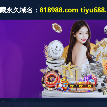
国家级重点职
计划”建设单位
苏省高水平现
设置
教学科研
专业建设
学生管理
服
部门
教学管理
高职实施性人才培养方案