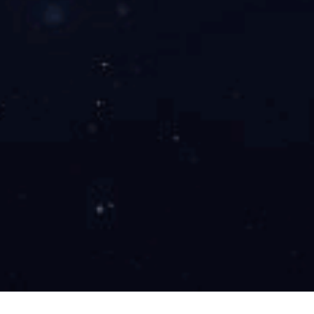
制”和祖国统一、构建人类命运共同体等方面；第
七板块聚焦坚持和加强党的全面领导，阐发党是
领导一切的、坚决做到“两个维护”等重大政治论
断。
第四本是。
该书共10章、70节，忠实记录了
100年来中国共产党团结带领人民进行革命、建设
和改革的光辉历程，充分反映了我们党为实现国
家富强、民族振兴、人民幸福和人类文明进步事
业作出的历史功绩，系统总结了党和国家事业不