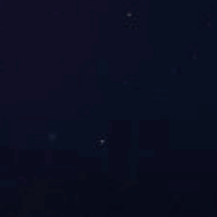
中国特色社会主义的基本问题，具有鲜明的理论
性和原则性；第三板块阐明中国共产党人的初心
和使命，突出反映习近平新时代中国特色社会主
义思想深刻的人民性和时代性；第四板块展现党
领导人民推进“四个全面”战略布局、开启全面建
设社会主义现代化国家新征程的战略擘画和伟大
实践；第五板块解读“五位一体”总体布局，集中
体现关于经济、政治、文化、社会、生态文明建
设的重大理论观点和重大决策部署；第六板块论
述实现中华民族伟大复兴的重要保障，包括贯彻
总体国家安全观、国防和军队建设、“一国两