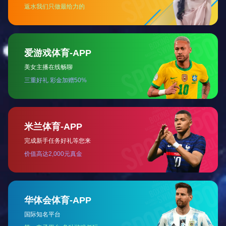
第二本是。
该书分别摘录了毛泽东同志、邓
小平同志、江泽民同志、胡锦涛同志在领导中国
革命、建设、改革过程中，围绕中国共产党历史